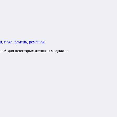
ин
,
пояс
,
ремень
,
ремешок
жда. А для некоторых женщин модная…