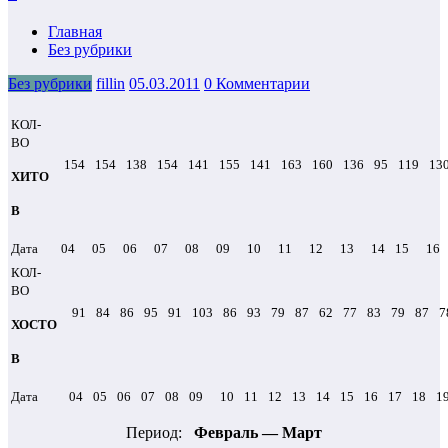
Главная
Без рубрики
Без рубрики
fillin
05.03.2011
0 Комментарии
КОЛ-
ВО
154
154
138
154
141
155
141
163
160
136
95
119
13
ХИТО
В
Дата
04
05
06
07
08
09
10
11
12
13
14
15
16
КОЛ-
ВО
91
84
86
95
91
103
86
93
79
87
62
77
83
79
87
7
ХОСТО
В
Дата
04
05
06
07
08
09
10
11
12
13
14
15
16
17
18
1
Период:
Февраль — Март