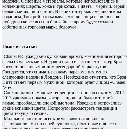
моделей. Основные материалы, которые использовались в
коллекциях шерсть, кожа и трикотаж, а цвета – черный, серый,
белый, металлик и синий. В своих интервью американским
изданием Дмитрий рассказывал, что до конца верил в свою
победу и скорее всего в ближайшее время будет создана
собственная торговая марка белоруса.
Похожие статьи:
Chanel №5 уже давно культовый аромат, композиция которого
свела сума весь мир. Недавно стало известно, что актер Брэд
Питт станет новым лицом легендарной марки духов.
Ожидается, что снимать рекламу парфюма начнут со
следующей недели в Лондоне. Необходимо отметить, что Брэд
Питт станет первым мужчиной, который будет лицом «Chanel
№5».
Сложно назвать модные тенденции сезонов осень-зима 2012-
2013 яркими – показы, которые прошли, были в темной
гамме, преобладали спокойные тона. Изредка и встречались
яркие вспышки цвета. Попробуем рассмотреть тенденции
цвета текущего сезона.
Модные тенденции осень-зима являются довольно
разноплановыми по своей сущности, некоторые и вовсе не
походят друг на друга – и это даже не удивительно!