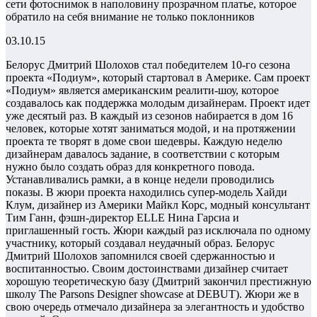
сети фотоснимок в наполовину прозрачном платье, которое
обратило на себя внимание не только поклонников
03.10.15
Белорус Дмитрий Шолохов стал победителем 10-го сезона
проекта «Подиум», который стартовал в Америке. Сам проект
«Подиум» является американским реалити-шоу, которое
создавалось как поддержка молодым дизайнерам. Проект идет
уже десятый раз. В каждый из сезонов набирается в дом 16
человек, которые хотят заниматься модой, и на протяжении
проекта те творят в доме свои шедевры. Каждую неделю
дизайнерам давалось задание, в соответствии с которым
нужно было создать образ для конкретного повода.
Устанавливались рамки, а в конце недели проводились
показы. В жюри проекта находились супер-модель Хайди
Клум, дизайнер из Америки Майкл Корс, модный консультант
Тим Ганн, фэшн-директор ELLE Нина Гарсиа и
приглашенный гость. Жюри каждый раз исключала по одному
участнику, который создавал неудачный образ. Белорус
Дмитрий Шолохов запомнился своей сдержанностью и
воспитанностью. Своим достоинствами дизайнер считает
хорошую теоретическую базу (Дмитрий закончил престижную
школу The Parsons Designer showcase at DEBUT). Жюри же в
свою очередь отмечало дизайнера за элегантность и удобство