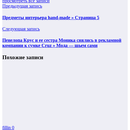
просмотреть все записи
Предыдущая запись
Предметы интерьера hand-made » Страница 5
Следующая запись
Пенелопа Крус и ее сестра Моника снялись в рекламной
компании к сумке Cruz » Мода — шьем сами
Похожие записи
fillin
0