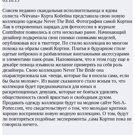
03.10.15
Совсем недавно скандальная исполнительница и вдова
солиста «Nirvana» Курта Кобейна представила свою новую
коллекцию одежды Never The Brid. Фотографии самой Кортни
Лав в откровенных нарядах для фотосессии в журнале
Contributor появились в сети несколько ранее. Начинающий
дизайнер подкрепила свои снимки снимками моделей,
опубликовав все в твиттере. По стилю коллекция во многом
похожа на образы самой Кортни. Платья в будуарном стиле
одетые небрежно и разбавленные винтажными аксессуарами
и элементами панк-роам. Напоминаем, что в этом году еще в
декабре певица изъявила желание примерять на себя роль
дизайнера. Свою коллекцию Never The Bride она
охарактеризовала как «вещи, которые бы я носила сама, если
бы была моложе». Из выше сказанного стало ясным то, что
коллекция будет предназначаться для юных и
раскрепощенных девушек, которые не бояться удивлять
общественность своей яркостью и свободным духом.
Продавать одежду коллекции будут на модном сайте Net-A-
Porter.com, что свидетельствует о том, что молодые критики
хорошо восприняли новую модную коллекцию. О том, будут
ли повторяться подобные эксперименты ,сама Кортни пока не
говорила ничего.