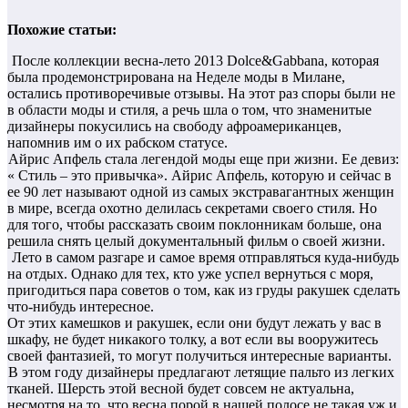
Похожие статьи:
После коллекции весна-лето 2013 Dolce&Gabbana, которая
была продемонстрирована на Неделе моды в Милане,
остались противоречивые отзывы. На этот раз споры были не
в области моды и стиля, а речь шла о том, что знаменитые
дизайнеры покусились на свободу афроамериканцев,
напомнив им о их рабском статусе.
Айрис Апфель стала легендой моды еще при жизни. Ее девиз:
« Стиль – это привычка». Айрис Апфель, которую и сейчас в
ее 90 лет называют одной из самых экстравагантных женщин
в мире, всегда охотно делилась секретами своего стиля. Но
для того, чтобы рассказать своим поклонникам больше, она
решила снять целый документальный фильм о своей жизни.
Лето в самом разгаре и самое время отправляться куда-нибудь
на отдых. Однако для тех, кто уже успел вернуться с моря,
пригодиться пара советов о том, как из груды ракушек сделать
что-нибудь интересное.
От этих камешков и ракушек, если они будут лежать у вас в
шкафу, не будет никакого толку, а вот если вы вооружитесь
своей фантазией, то могут получиться интересные варианты.
В этом году дизайнеры предлагают летящие пальто из легких
тканей. Шерсть этой весной будет совсем не актуальна,
несмотря на то, что весна порой в нашей полосе не такая уж и