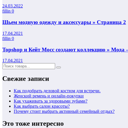
24.03.2022
fillin
0
Шьем модную одежду и аксессуары » Страница 2
17.04.2021
fillin
0
Topshop и Кейт Мосс создают коллекцию » Мода
17.04.2021
Свежие записи
Как подобрать деловой костюм для встречи.
Женский ремень и онлайн-покупки
Как ухаживать за здоровыми зубами?
Как выбрать салон красоты?
Почему стоит выбрать активный семейный отдых?
Это тоже интересно