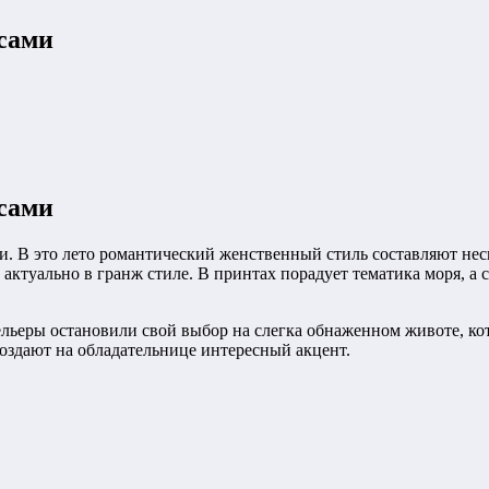
 сами
 сами
и. В это лето романтический женственный стиль составляют неск
актуально в гранж стиле. В принтах порадует тематика моря, а
ельеры остановили свой выбор на слегка обнаженном животе, к
создают на обладательнице интересный акцент.