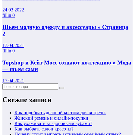
24.03.2022
fillin
0
Шьем модную одежду и аксессуары » Страница
2
17.04.2021
fillin
0
Topshop и Кейт Мосс создают коллекцию » Мода
— шьем сами
17.04.2021
Свежие записи
Как подобрать деловой костюм для встречи.
Женский ремень и онлайн-покупки
Как ухаживать за здоровыми зубами?
Как выбрать салон красоты?
Почему стоит выбрать активный семейный отдых?