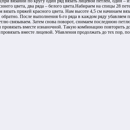
при вязании по кругу один ряд вязать лицевой петлей, один – и
синего цвета, два ряда – белого цвета.Набираем на спицы 28 пет
 вязать пряжей красного цвета. Нам высоте 4,5 см начинаем вяз
и обратно. После выполнения 6-го ряда в каждом ряду убавляем 
петлю связываем. Затем снова поворот, снимаем последнюю петл
 провязать вместе изнаночной. Такую комбинацию повторить до те
 провязать вместе лицевой. Убавления продолжать до тех пор, по