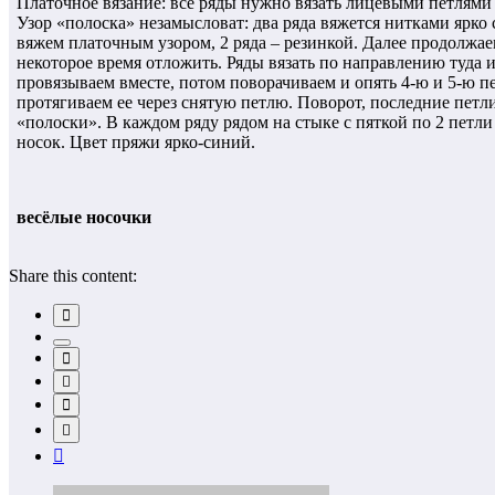
Платочное вязание: все ряды нужно вязать лицевыми петлями (
Узор «полоска» незамысловат: два ряда вяжется нитками ярко 
вяжем платочным узором, 2 ряда – резинкой. Далее продолжаем
некоторое время отложить. Ряды вязать по направлению туда 
провязываем вместе, потом поворачиваем и опять 4-ю и 5-ю 
протягиваем ее через снятую петлю. Поворот, последние петли
«полоски». В каждом ряду рядом на стыке с пяткой по 2 петли
носок. Цвет пряжи ярко-синий.
весёлые носочки
Share this content: