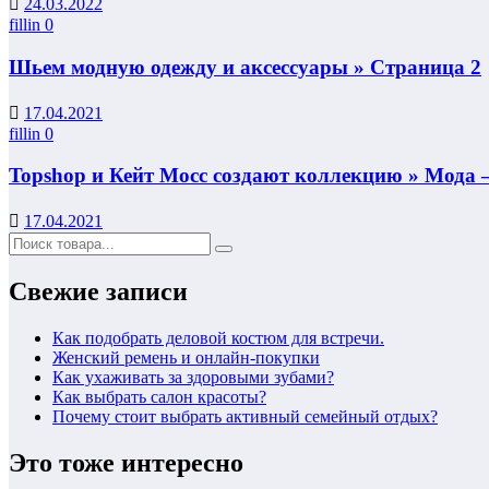
24.03.2022
fillin
0
Шьем модную одежду и аксессуары » Страница 2
17.04.2021
fillin
0
Topshop и Кейт Мосс создают коллекцию » Мода
17.04.2021
Свежие записи
Как подобрать деловой костюм для встречи.
Женский ремень и онлайн-покупки
Как ухаживать за здоровыми зубами?
Как выбрать салон красоты?
Почему стоит выбрать активный семейный отдых?
Это тоже интересно