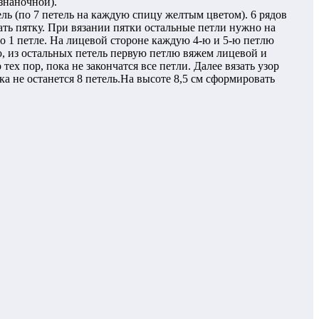
знаночной).
ель (по 7 петель на каждую спицу желтым цветом). 6 рядов
ать пятку. При вязании пятки остальные петли нужно на
по 1 петле. На лицевой стороне каждую 4-ю и 5-ю петлю
ю, из остальных петель первую петлю вяжем лицевой и
х пор, пока не закончатся все петли. Далее вязать узор
ка не останется 8 петель.На высоте 8,5 см сформировать