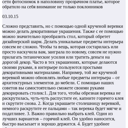
сети фотоснимок в наполовину прозрачном платье, которое
обратило на себя внимание не только поклонников
03.10.15
Сложно представить, но с помощью одной крученой веревки
можно делать декоративные украшения. Также с ее помощью
можно значительно преобразить стол, который обретет
дизайнерский шарм. Делать уникальные предметы интерьера
совсем не сложно. Чтобы та вещь, которая состарилась или
просто наскучила вам, заиграла по новому, совсем не нужно
прилагать титанические усилия или тратить деньги на
дорогой декор. Часто в тех украшениях, которые делаются
своими руками, в интерьере пользуются простыми
декоративными материалами. Например, той же крученой
веревкой можно обновлять любые предметы интерьера – от
архитектурных элементов до мебели. С помощью наших
советов вы самостоятельно сможете своими руками
декорировать столик:1. Для того, чтобы обрезная веревка не
раскрутилась, чуть-чуть распустите ее, капните горячего клея
и скрутите снова. 2. Когда украшаете столешницу веревкой,
немного раскрутите ее пальцами – так веревка будет мягче и
податливее. 3. Важно правильно выбрать клей. Один из
лучших вариантов – горячий клей. Он удобно наносится,
быстро высыхает и хорошо держится. 4. Будет удобнее