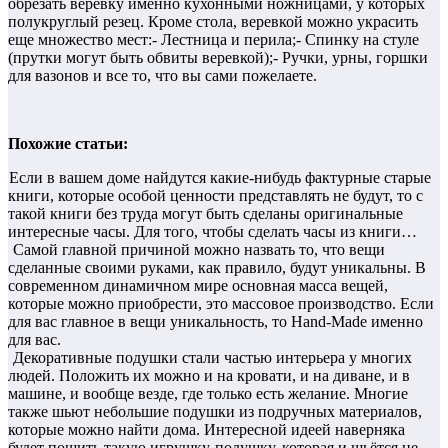
обрезать веревку именно кухонными ножницами, у которых
полукруглый резец. Кроме стола, веревкой можно украсить
еще множество мест:- Лестница и перила;- Спинку на стуле
(прутки могут быть обвиты веревкой);- Ручки, урны, горшки
для вазонов и все то, что вы сами пожелаете.
Похожие статьи:
Если в вашем доме найдутся какие-нибудь фактурные старые
книги, которые особой ценности представлять не будут, то с
такой книги без труда могут быть сделаны оригинальные
интересные часы. Для того, чтобы сделать часы из книги…
Самой главной причиной можно назвать то, что вещи
сделанные своими руками, как правило, будут уникальны. В
современном динамичном мире основная масса вещей,
которые можно приобрести, это массовое производство. Если
для вас главное в вещи уникальность, то Hand-Made именно
для вас.
Декоративные подушки стали частью интерьера у многих
людей. Положить их можно и на кровати, и на диване, и в
машине, и вообще везде, где только есть желание. Многие
также шьют небольшие подушки из подручных материалов,
которые можно найти дома. Интересной идеей наверняка
будет пошить такую игрушку-подушку, которая и шьётся не